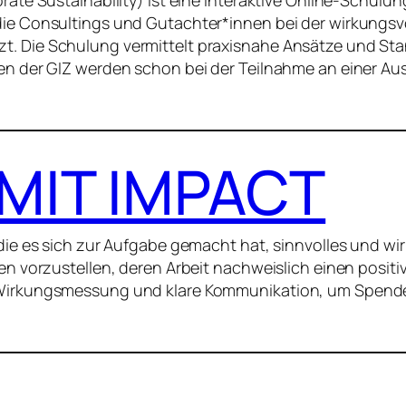
die Consultings und Gutachter*innen bei der wirkungs
t. Die Schulung vermittelt praxisnahe Ansätze und St
nen der GIZ werden schon bei der Teilnahme an einer A
MIT IMPACT
 die es sich zur Aufgabe gemacht hat, sinnvolles und wi
nen vorzustellen, deren Arbeit nachweislich einen posit
 Wirkungsmessung und klare Kommunikation, um Spende