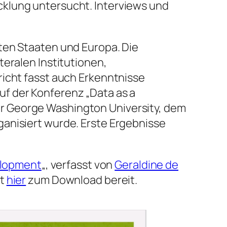
cklung untersucht. Interviews und
ten Staaten und Europa. Die
teralen Institutionen,
richt fasst auch Erkenntnisse
f der Konferenz „Data as a
r George Washington University, dem
anisiert wurde. Erste Ergebnisse
velopment
„, verfasst von
Geraldine de
ht
hier
zum Download bereit.