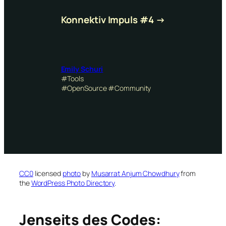
Konnektiv Impuls #4 →
Emily Schuri
#Tools
#OpenSource #Community
CC0
licensed
photo
by
Musarrat Anjum Chowdhury
from
the
WordPress Photo Directory
.
Jenseits des Codes: