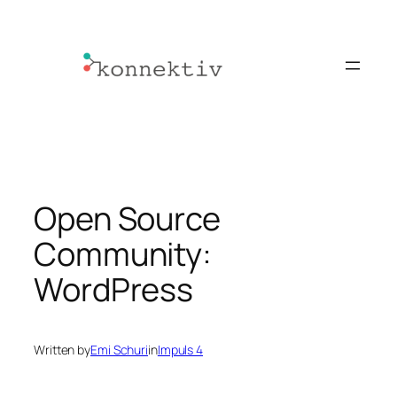
Skip
to
content
Open Source
Community:
WordPress
Written by
Emi Schuri
in
Impuls 4