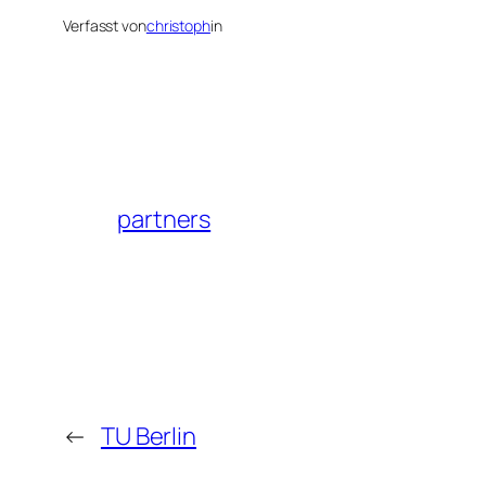
Verfasst von
christoph
in
partners
←
TU Berlin