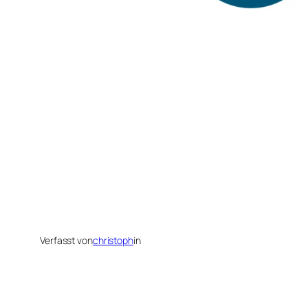
Verfasst von
christoph
in