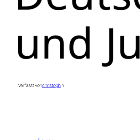
Verfasst von
christoph
in