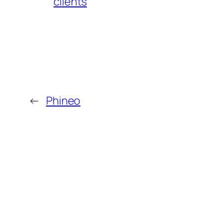
clients
←
Phineo